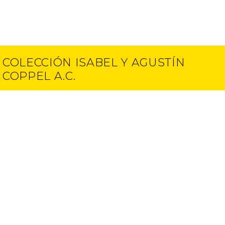
COLECCIÓN ISABEL Y AGUSTÍN
COPPEL A.C.
Contacto
E-mail
(52) 55 5250 6512
info@ciac.art
(52) 55 5203 1945
Proyectos
Aviso de Privacidad
Entrevistas
Términos y condiciones
Exposiciones
Otros proyectos
Publicaciones
</ dupla >