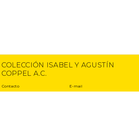
COLECCIÓN ISABEL Y AGUSTÍN
COPPEL A.C.
Contacto
E-mail
(52) 55 5250 6512
info@ciac.art
(52) 55 5203 1945
Proyectos
Aviso de Privacidad
Entrevistas
Términos y condiciones
Exposiciones
Otros proyectos