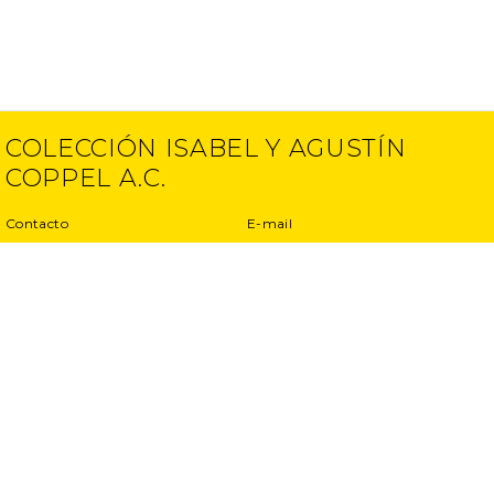
COLECCIÓN ISABEL Y AGUSTÍN
COPPEL A.C.
Contacto
E-mail
(52) 55 5250 6512
info@ciac.art
(52) 55 5203 1945
Proyectos
Aviso de Privacidad
Entrevistas
Términos y condiciones
Exposiciones
Otros proyectos
Publicaciones