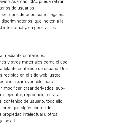
aviso. Además, CIAC puede retirar
tarios de usuarios
n ser considerados como ilegales,
iscriminatorios, que inciten a la
 intelectual y, en general, los
ya mediante contenidos,
iones y otros materiales como el uso
n adelante contenido de usuario. Una
 recibido en el sitio web, usted
escindible, irrevocable, para
bir, modificar, crear derivados, sub-
buir, ejecutar, reproducir, mostrar,
l contenido de usuario, todo ello
d cree que algún contenido
e propiedad intelectual u otros
@ciac.art