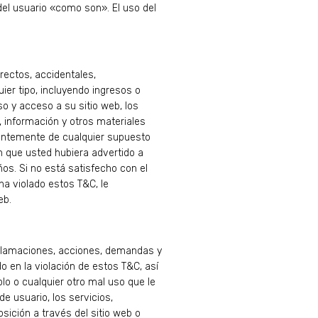
del usuario «como son». El uso del
rectos, accidentales,
ier tipo, incluyendo ingresos o
so y acceso a su sitio web, los
, información y otros materiales
ientemente de cualquier supuesto
en que usted hubiera advertido a
ños. Si no está satisfecho con el
ha violado estos T&C, le
eb.
eclamaciones, acciones, demandas y
o en la violación de estos T&C, así
olo o cualquier otro mal uso que le
de usuario, los servicios,
sición a través del sitio web o