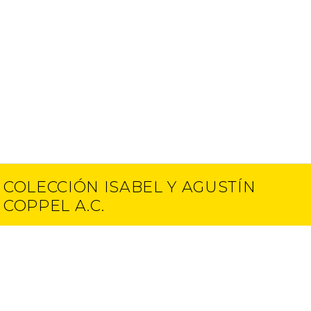
COLECCIÓN ISABEL Y AGUSTÍN
COPPEL A.C.
Contacto
E-mail
(52) 55 5250 6512
info@ciac.art
(52) 55 5203 1945
Proyectos
Aviso de Privacidad