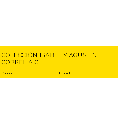
COLECCIÓN ISABEL Y AGUSTÍN
COPPEL A.C.
Contact
E-mail
(52) 55 5250 6512
info@ciac.art
(52) 55 5203 1945
Projects
Privacy Policy
Interviews
Terms and conditions
Exhibitions
Other projects