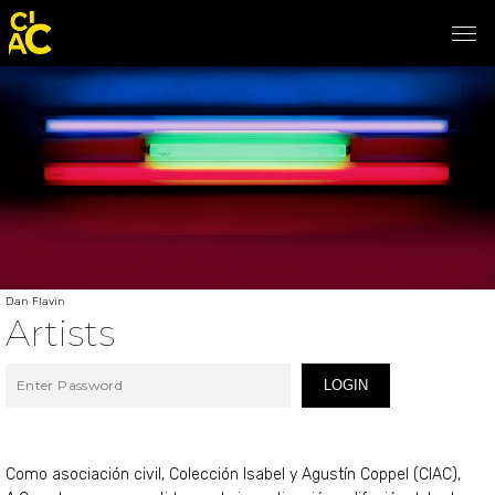
Dan Flavin
Artists
LOGIN
Como asociación civil, Colección Isabel y Agustín Coppel (CIAC),