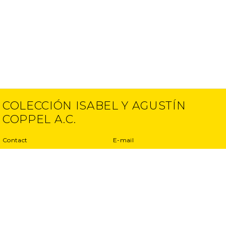
COLECCIÓN ISABEL Y AGUSTÍN
COPPEL A.C.
Contact
E-mail
(52) 55 5250 6512
info@ciac.art
(52) 55 5203 1945
Projects
Privacy Policy
Interviews
Terms and conditions
Exhibitions
Other projects