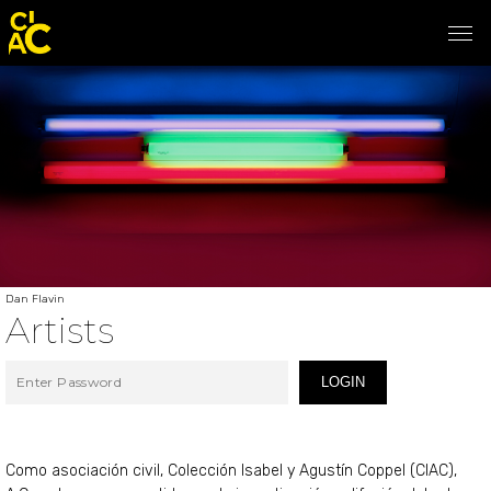
Dan Flavin
Artists
LOGIN
Como asociación civil, Colección Isabel y Agustín Coppel (CIAC),