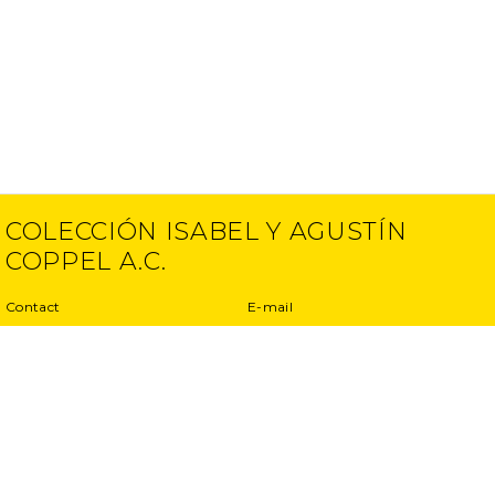
COLECCIÓN ISABEL Y AGUSTÍN
COPPEL A.C.
Contact
E-mail
(52) 55 5250 6512
info@ciac.art
(52) 55 5203 1945
Projects
Privacy Policy
Interviews
Terms and conditions
Exhibitions
Other projects