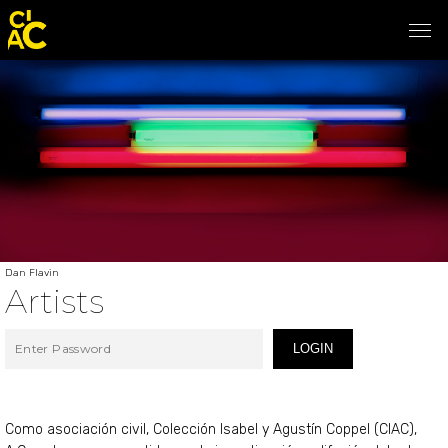
Dan Flavin
Artists
LOGIN
Como asociación civil, Colección Isabel y Agustín Coppel (CIAC),