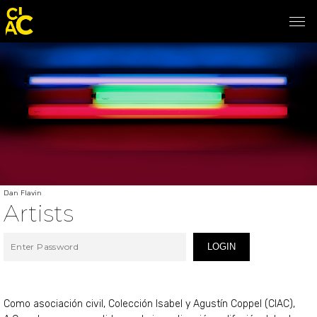
Dan Flavin
Artists
LOGIN
Como asociación civil, Colección Isabel y Agustín Coppel (CIAC),