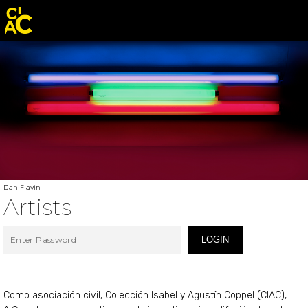
Dan Flavin
Artists
LOGIN
Como asociación civil, Colección Isabel y Agustín Coppel (CIAC),