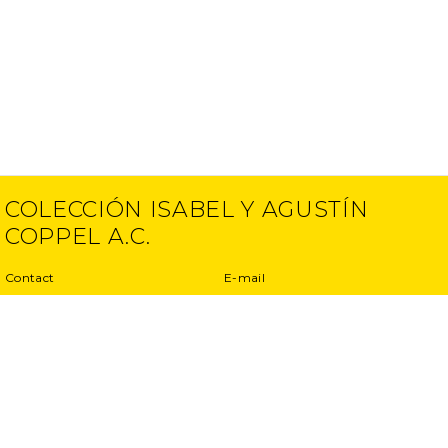
COLECCIÓN ISABEL Y AGUSTÍN
COPPEL A.C.
Contact
E-mail
(52) 55 5250 6512
info@ciac.art
(52) 55 5203 1945
Projects
Privacy Policy
Interviews
Terms and conditions
Exhibitions
Other projects