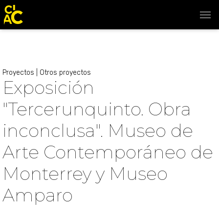
Proyectos
|
Otros proyectos
Exposición
"Tercerunquinto. Obra
inconclusa". Museo de
Arte Contemporáneo de
Monterrey y Museo
Amparo