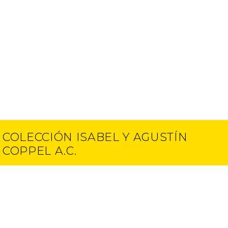
COLECCIÓN ISABEL Y AGUSTÍN
COPPEL A.C.
Contacto
E-mail
(52) 55 5250 6512
info@ciac.art
(52) 55 5203 1945
Proyectos
Aviso de Privacidad