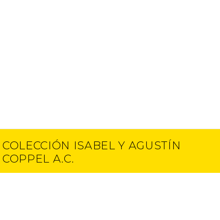
COLECCIÓN ISABEL Y AGUSTÍN
COPPEL A.C.
Contacto
E-mail
(52) 55 5250 6512
info@ciac.art
(52) 55 5203 1945