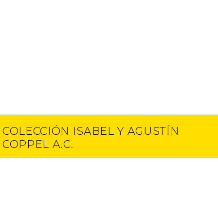
COLECCIÓN ISABEL Y AGUSTÍN
COPPEL A.C.
Contacto
E-mail
(52) 55 5250 6512
info@ciac.art
(52) 55 5203 1945
Proyectos
Aviso de Privacidad