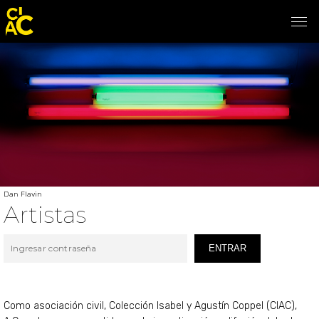
Dan Flavin
Artistas
ENTRAR
Como asociación civil, Colección Isabel y Agustín Coppel (CIAC),