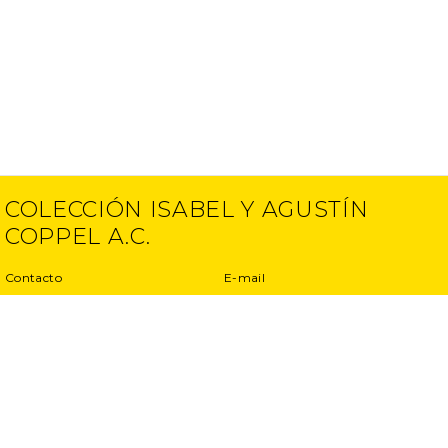
COLECCIÓN ISABEL Y AGUSTÍN
COPPEL A.C.
Contacto
E-mail
(52) 55 5250 6512
info@ciac.art
(52) 55 5203 1945
Proyectos
Aviso de Privacidad
Entrevistas
Términos y condiciones
Exposiciones
Otros proyectos