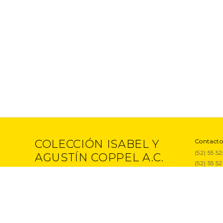
COLECCIÓN ISABEL Y
Contacto
(52) 55 5
AGUSTÍN COPPEL A.C.
(52) 55 5
Proyecto
Entrevist
Exposici