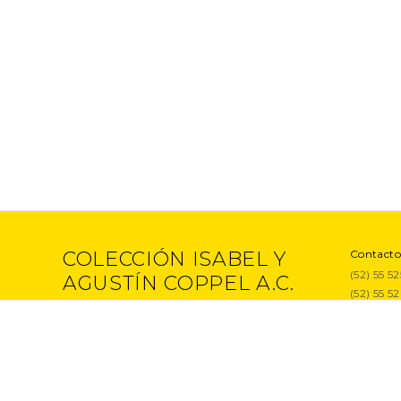
COLECCIÓN ISABEL Y
Contacto
(52) 55 5
AGUSTÍN COPPEL A.C.
(52) 55 5
Proyecto
Entrevist
Exposici