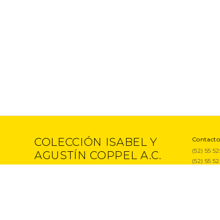
COLECCIÓN ISABEL Y
Contacto
(52) 55 5
AGUSTÍN COPPEL A.C.
(52) 55 5
Proyecto
Entrevist
Exposici