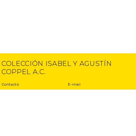
COLECCIÓN ISABEL Y AGUSTÍN
COPPEL A.C.
Contacto
E-mail
(52) 55 5250 6512
info@ciac.art
(52) 55 5203 1945
Proyectos
Aviso de Privacidad
Entrevistas
Términos y condiciones
Exposiciones
Otros proyectos