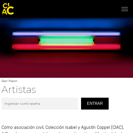
Dan Flavin
Artistas
ENTRAR
Como asociación civil, Colección Isabel y Agustín Coppel (CIAC),