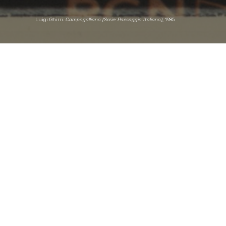
Luigi Ghirri.
Campogalliano (Serie: Paesaggio Italiano)
, 1985
ACTUALIDAD